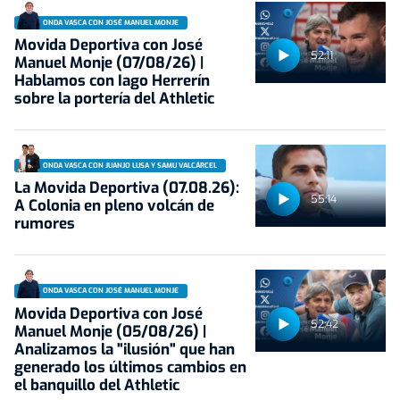
ONDA VASCA CON JOSÉ MANUEL MONJE
Movida Deportiva con José
52:11
Manuel Monje (07/08/26) |
Hablamos con Iago Herrerín
sobre la portería del Athletic
ONDA VASCA CON JUANJO LUSA Y SAMU VALCÁRCEL
La Movida Deportiva (07.08.26):
55:14
A Colonia en pleno volcán de
rumores
ONDA VASCA CON JOSÉ MANUEL MONJE
Movida Deportiva con José
52:42
Manuel Monje (05/08/26) |
Analizamos la "ilusión" que han
generado los últimos cambios en
el banquillo del Athletic