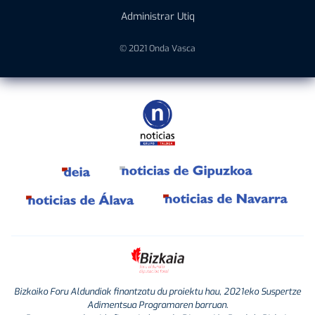
Administrar Utiq
© 2021 Onda Vasca
Bizkaiko Foru Aldundiak finantzatu du proiektu hau, 2021eko Suspertze
Adimentsua Programaren barruan.