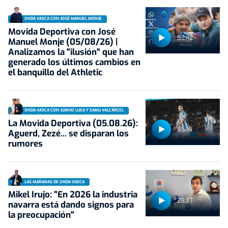
ONDA VASCA CON JOSÉ MANUEL MONJE
Movida Deportiva con José
52:42
Manuel Monje (05/08/26) |
Analizamos la "ilusión" que han
generado los últimos cambios en
el banquillo del Athletic
ONDA VASCA CON JUANJO LUSA Y SAMU VALCÁRCEL
La Movida Deportiva (05.08.26):
55:18
Aguerd, Zezé... se disparan los
rumores
LAS MAÑANAS DE ONDA VASCA
Mikel Irujo: "En 2026 la industria
28:37
navarra está dando signos para
la preocupación"