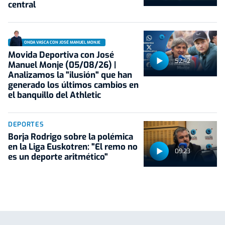
central
ONDA VASCA CON JOSÉ MANUEL MONJE
Movida Deportiva con José
52:42
Manuel Monje (05/08/26) |
Analizamos la "ilusión" que han
generado los últimos cambios en
el banquillo del Athletic
DEPORTES
Borja Rodrigo sobre la polémica
en la Liga Euskotren: "El remo no
09:23
es un deporte aritmético"