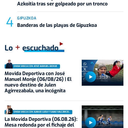
Azkoitia tras ser golpeado por un tronco
GIPUZKOA
Banderas de las playas de Gipuzkoa
+
Lo
escuchado
ONDA VASCA CON JOSÉ MANUEL MONJE
Movida Deportiva con José
51:59
Manuel Monje (06/08/26) | El
nuevo destino de Julen
Agirrezabala, una incógnita
ONDA VASCA CON JUANJO LUSA Y SAMU VALCÁRCEL
La Movida Deportiva (06.08.26):
54:50
Mesa redonda por el fichaje del