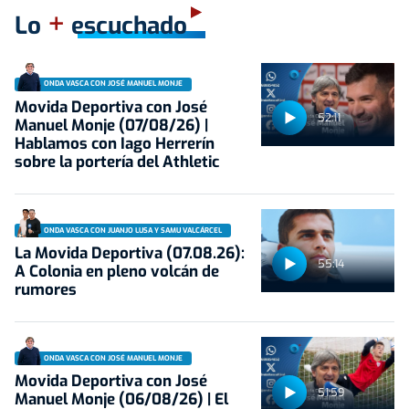
+
Lo
escuchado
ONDA VASCA CON JOSÉ MANUEL MONJE
Movida Deportiva con José
52:11
Manuel Monje (07/08/26) |
Hablamos con Iago Herrerín
sobre la portería del Athletic
ONDA VASCA CON JUANJO LUSA Y SAMU VALCÁRCEL
La Movida Deportiva (07.08.26):
55:14
A Colonia en pleno volcán de
rumores
ONDA VASCA CON JOSÉ MANUEL MONJE
Movida Deportiva con José
51:59
Manuel Monje (06/08/26) | El