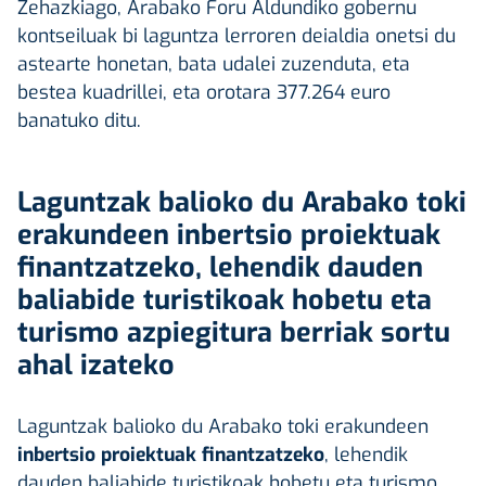
Zehazkiago, Arabako Foru Aldundiko gobernu
kontseiluak bi laguntza lerroren deialdia onetsi du
astearte honetan, bata udalei zuzenduta, eta
bestea kuadrillei, eta orotara 377.264 euro
banatuko ditu.
Laguntzak balioko du Arabako toki
erakundeen inbertsio proiektuak
finantzatzeko, lehendik dauden
baliabide turistikoak hobetu eta
turismo azpiegitura berriak sortu
ahal izateko
Laguntzak balioko du Arabako toki erakundeen
inbertsio proiektuak finantzatzeko
, lehendik
dauden baliabide turistikoak hobetu eta turismo