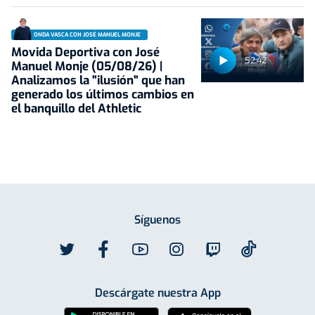
ONDA VASCA CON JOSÉ MANUEL MONJE
Movida Deportiva con José
52:42
Manuel Monje (05/08/26) |
Analizamos la "ilusión" que han
generado los últimos cambios en
el banquillo del Athletic
Síguenos
Descárgate nuestra App