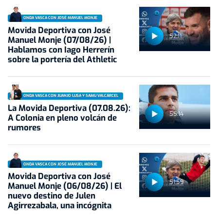
ONDA VASCA CON JOSÉ MANUEL MONJE
Movida Deportiva con José
52:11
Manuel Monje (07/08/26) |
Hablamos con Iago Herrerín
sobre la portería del Athletic
ONDA VASCA CON JUANJO LUSA Y SAMU VALCÁRCEL
La Movida Deportiva (07.08.26):
55:14
A Colonia en pleno volcán de
rumores
ONDA VASCA CON JOSÉ MANUEL MONJE
Movida Deportiva con José
51:59
Manuel Monje (06/08/26) | El
nuevo destino de Julen
Agirrezabala, una incógnita