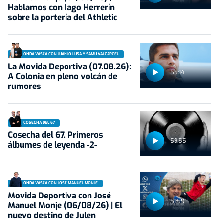
Hablamos con Iago Herrerín
sobre la portería del Athletic
ONDA VASCA CON JUANJO LUSA Y SAMU VALCÁRCEL
La Movida Deportiva (07.08.26):
55:14
A Colonia en pleno volcán de
rumores
COSECHA DEL 67
Cosecha del 67. Primeros
59:55
álbumes de leyenda -2-
ONDA VASCA CON JOSÉ MANUEL MONJE
Movida Deportiva con José
51:59
Manuel Monje (06/08/26) | El
nuevo destino de Julen