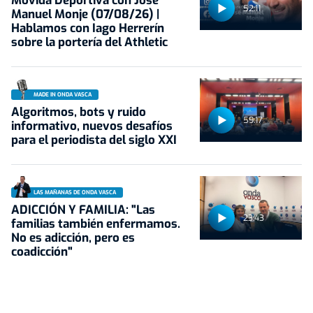
Movida Deportiva con José
52:11
Manuel Monje (07/08/26) |
Hablamos con Iago Herrerín
sobre la portería del Athletic
MADE IN ONDA VASCA
Algoritmos, bots y ruido
59:17
informativo, nuevos desafíos
para el periodista del siglo XXI
LAS MAÑANAS DE ONDA VASCA
ADICCIÓN Y FAMILIA: "Las
23:43
familias también enfermamos.
No es adicción, pero es
coadicción"