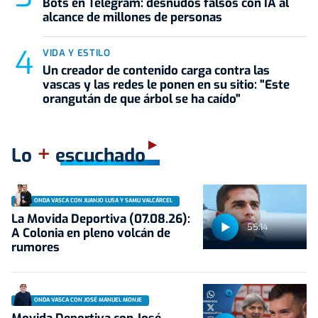
Bots en Telegram: desnudos falsos con IA al
alcance de millones de personas
VIDA Y ESTILO
Un creador de contenido carga contra las
vascas y las redes le ponen en su sitio: "Este
orangután de que árbol se ha caído"
+
Lo
escuchado
ONDA VASCA CON JUANJO LUSA Y SAMU VALCÁRCEL
La Movida Deportiva (07.08.26):
55:14
A Colonia en pleno volcán de
rumores
ONDA VASCA CON JOSÉ MANUEL MONJE