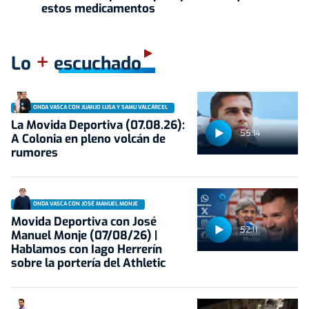
estos medicamentos
+
Lo
escuchado
ONDA VASCA CON JUANJO LUSA Y SAMU VALCÁRCEL
La Movida Deportiva (07.08.26):
55:14
A Colonia en pleno volcán de
rumores
ONDA VASCA CON JOSÉ MANUEL MONJE
Movida Deportiva con José
52:11
Manuel Monje (07/08/26) |
Hablamos con Iago Herrerín
sobre la portería del Athletic