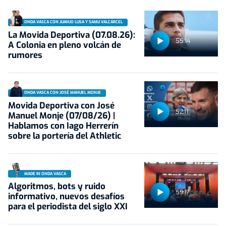
ONDA VASCA CON JUANJO LUSA Y SAMU VALCÁRCEL
La Movida Deportiva (07.08.26):
55:14
A Colonia en pleno volcán de
rumores
ONDA VASCA CON JOSÉ MANUEL MONJE
Movida Deportiva con José
52:11
Manuel Monje (07/08/26) |
Hablamos con Iago Herrerín
sobre la portería del Athletic
MADE IN ONDA VASCA
Algoritmos, bots y ruido
59:17
informativo, nuevos desafíos
para el periodista del siglo XXI