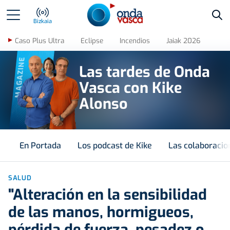
Bus
Bizkaia
Caso Plus Ultra
Eclipse
Incendios
Jaiak 2026
MAGAZINE
Las tardes de Onda
Vasca con Kike
Alonso
En Portada
Los podcast de Kike
Las colaboracio
SALUD
"Alteración en la sensibilidad
de las manos, hormigueos,
pérdida de fuerza, pesadez o