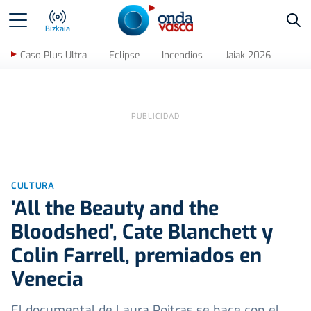
Bus
Bizkaia
Caso Plus Ultra
Eclipse
Incendios
Jaiak 2026
CULTURA
'All the Beauty and the
Bloodshed', Cate Blanchett y
Colin Farrell, premiados en
Venecia
El documental de Laura Poitras se hace con el