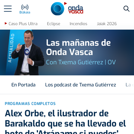
Bus
Bizkaia
Caso Plus Ultra
Eclipse
Incendios
Jaiak 2026
ACTUALIDAD
Las mañanas de
Onda Vasca
Con Txema Gutiérrez | OV
En Portada
Los podcast de Txema Gutiérrez
La 
PROGRAMAS COMPLETOS
Alex Orbe, el ilustrador de
Barakaldo que se ha llevado el
bote de 'Atrápame si puedes'