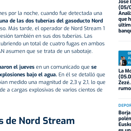
José
(05/0
nes por la noche, cuando fue detectada una
Anali
que h
 una de las dos tuberías del gasoducto Nord
últim
uso. Más tarde, el operador de Nord Stream 1
banqu
esión también en sus dos tuberías. Las
ubriendo un total de cuatro fugas en ambos
AN asumen que se trata de un sabotaje.
O
J
V
aron el jueves
en un comunicado que
se
La Mo
xplosiones bajo el agua.
En él se detalló que
(05.0
bían medido una magnitud de 2,3 y 2,1, lo que
Zezé.
rumo
e a cargas explosivas de varios cientos de
DEPO
Borja
s de Nord Stream
polém
Eusko
es un