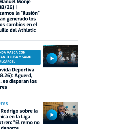
 Manuel Monje
8/26) |
zamos la "ilusión"
an generado los
os cambios en el
illo del Athletic
NDA VASCA CON
UANJO LUSA Y SAMU
55:18
ALCÁRCEL
vida Deportiva
8.26): Aguerd,
.. se disparan los
res
RTES
 Rodrigo sobre la
09:23
ica en la Liga
tren: "El remo no
 deporte