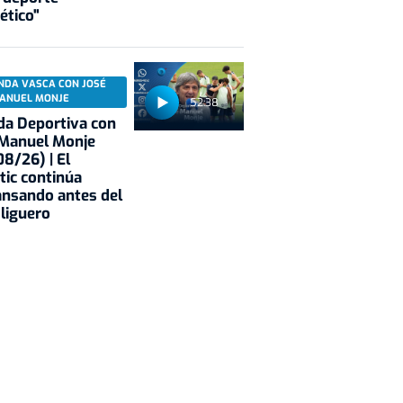
ético"
NDA VASCA CON JOSÉ
ANUEL MONJE
52:38
a Deportiva con
 Manuel Monje
8/26) | El
tic continúa
nsando antes del
 liguero