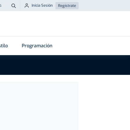
Inicia Sesión
Regístrate
6
Buscar
tilo
Programación