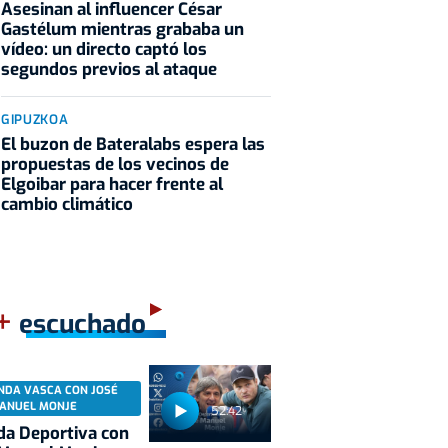
Asesinan al influencer César
Gastélum mientras grababa un
vídeo: un directo captó los
segundos previos al ataque
GIPUZKOA
El buzon de Bateralabs espera las
propuestas de los vecinos de
Elgoibar para hacer frente al
cambio climático
+
escuchado
NDA VASCA CON JOSÉ
ANUEL MONJE
52:42
a Deportiva con