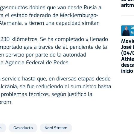
aritm
 gasoductos dobles que van desde Rusia a
sta el estado federado de Mecklemburgo-
lemania, y tienen una capacidad similar.
O
M
.230 kilómetros. Se ha completado y llenado
Movid
mportado gas a través de él, pendiente de la
José
(04/0
n servicio por parte de la autoridad
Athle
a Agencia Federal de Redes.
desca
inicio
 servicio hasta que, en diversas etapas desde
 Ucrania, se fue reduciendo el suministro hasta
problemas técnicos, según justificó la
prom.
a
Gasoducto
Nord Stream