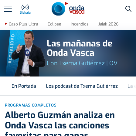
Bus
Bizkaia
Caso Plus Ultra
Eclipse
Incendios
Jaiak 2026
ACTUALIDAD
Las mañanas de
Onda Vasca
Con Txema Gutiérrez | OV
En Portada
Los podcast de Txema Gutiérrez
La 
PROGRAMAS COMPLETOS
Alberto Guzmán analiza en
Onda Vasca las canciones
favoritas para ganar