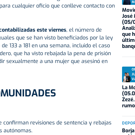
M
 para cualquier oficio que conlleve contacto con
Movid
José
(05/0
Anali
contabilizadas este viernes
, el número de
que h
uales que se han visto beneficiados por la ley
últim
do de 133 a 181 en una semana, incluido el caso
banqu
dero, que ha visto rebajada la pena de prisión
dir sexualmente a una mujer que asesinó en
O
J
V
La Mo
OMUNIDADES
(05.0
Zezé.
rumo
e confirman revisiones de sentencia y rebajas
DEPO
s autónomas.
Borja