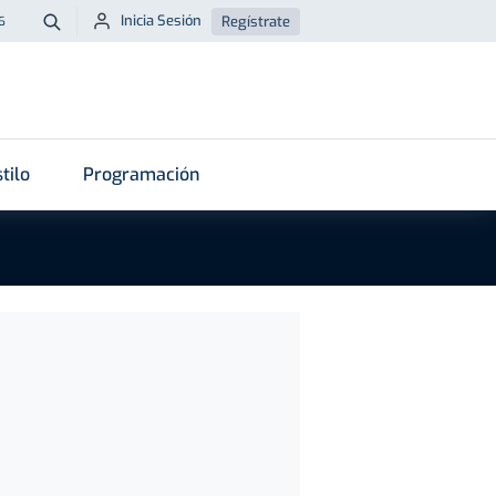
Inicia Sesión
Regístrate
6
Buscar
tilo
Programación