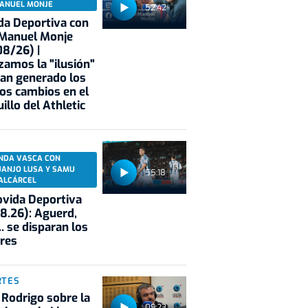
ANUEL MONJE
52:42
a Deportiva con
 Manuel Monje
8/26) |
zamos la "ilusión"
an generado los
os cambios en el
illo del Athletic
NDA VASCA CON
UANJO LUSA Y SAMU
55:18
ALCÁRCEL
vida Deportiva
8.26): Aguerd,
.. se disparan los
res
RTES
 Rodrigo sobre la
09:23