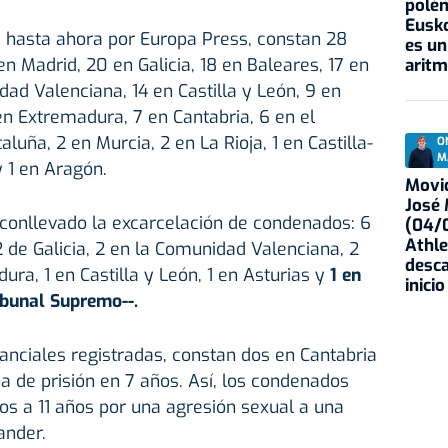
polém
Eusko
 hasta ahora por Europa Press, constan 28
es un
n Madrid, 20 en Galicia, 18 en Baleares, 17 en
aritm
dad Valenciana, 14 en Castilla y León, 9 en
en Extremadura, 7 en Cantabria, 6 en el
luña, 2 en Murcia, 2 en La Rioja, 1 en Castilla-
O
M
 1 en Aragón.
Movid
José
 conllevado la excarcelación de condenados: 6
(04/0
Athle
2 de Galicia, 2 en la Comunidad Valenciana, 2
desca
ura, 1 en Castilla y León, 1 en Asturias y
1 en
inicio
ibunal Supremo--.
anciales registradas, constan dos en Cantabria
na de prisión en 7 años. Así, los condenados
s a 11 años por una agresión sexual a una
ander.