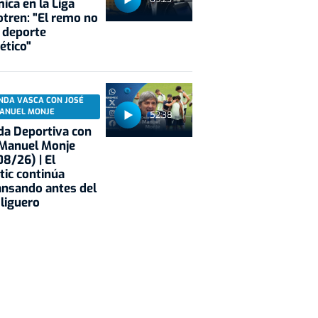
ica en la Liga
tren: "El remo no
 deporte
ético"
NDA VASCA CON JOSÉ
ANUEL MONJE
52:38
a Deportiva con
 Manuel Monje
8/26) | El
tic continúa
nsando antes del
 liguero