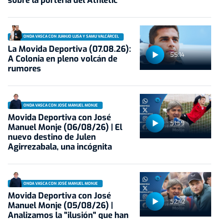
sobre la portería del Athletic
ONDA VASCA CON JUANJO LUSA Y SAMU VALCÁRCEL
La Movida Deportiva (07.08.26):
55:14
A Colonia en pleno volcán de
rumores
ONDA VASCA CON JOSÉ MANUEL MONJE
Movida Deportiva con José
51:59
Manuel Monje (06/08/26) | El
nuevo destino de Julen
Agirrezabala, una incógnita
ONDA VASCA CON JOSÉ MANUEL MONJE
Movida Deportiva con José
52:42
Manuel Monje (05/08/26) |
Analizamos la "ilusión" que han