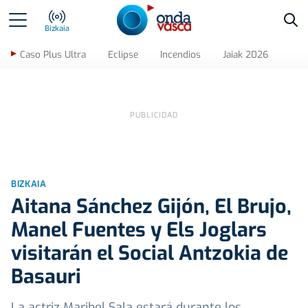
Bus
Bizkaia
Caso Plus Ultra
Eclipse
Incendios
Jaiak 2026
BIZKAIA
Aitana Sánchez Gijón, El Brujo,
Manel Fuentes y Els Joglars
visitarán el Social Antzokia de
Basauri
La actriz Maribel Sala estará durante los