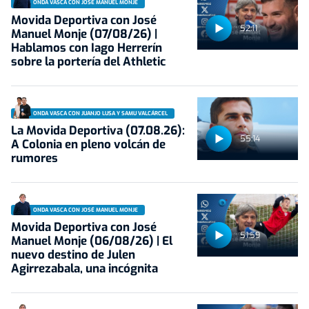
ONDA VASCA CON JOSÉ MANUEL MONJE
Movida Deportiva con José
52:11
Manuel Monje (07/08/26) |
Hablamos con Iago Herrerín
sobre la portería del Athletic
ONDA VASCA CON JUANJO LUSA Y SAMU VALCÁRCEL
La Movida Deportiva (07.08.26):
55:14
A Colonia en pleno volcán de
rumores
ONDA VASCA CON JOSÉ MANUEL MONJE
Movida Deportiva con José
51:59
Manuel Monje (06/08/26) | El
nuevo destino de Julen
Agirrezabala, una incógnita