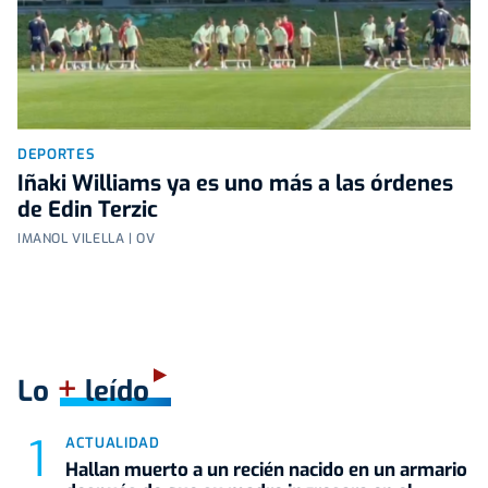
DEPORTES
Iñaki Williams ya es uno más a las órdenes
de Edin Terzic
IMANOL VILELLA | OV
+
Lo
leído
ACTUALIDAD
Hallan muerto a un recién nacido en un armario