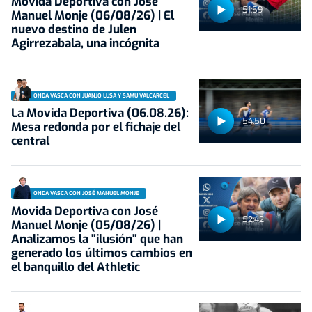
Movida Deportiva con José
51:59
Manuel Monje (06/08/26) | El
nuevo destino de Julen
Agirrezabala, una incógnita
ONDA VASCA CON JUANJO LUSA Y SAMU VALCÁRCEL
La Movida Deportiva (06.08.26):
54:50
Mesa redonda por el fichaje del
central
ONDA VASCA CON JOSÉ MANUEL MONJE
Movida Deportiva con José
52:42
Manuel Monje (05/08/26) |
Analizamos la "ilusión" que han
generado los últimos cambios en
el banquillo del Athletic