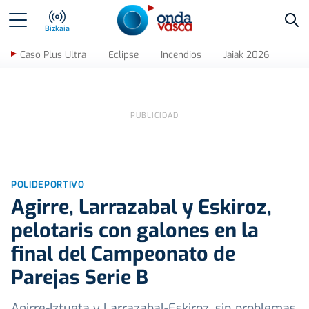
Bus
Bizkaia
Caso Plus Ultra
Eclipse
Incendios
Jaiak 2026
POLIDEPORTIVO
Agirre, Larrazabal y Eskiroz,
pelotaris con galones en la
final del Campeonato de
Parejas Serie B
Agirre-Iztueta y Larrazabal-Eskiroz, sin problemas