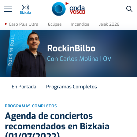
Bus
Bizkaia
Caso Plus Ultra
Eclipse
Incendios
Jaiak 2026
ROCK 'N ROLL
RockinBilbo
Con Carlos Molina | OV
En Portada
Programas Completos
PROGRAMAS COMPLETOS
Agenda de conciertos
recomendados en Bizkaia
(01/07/2022)