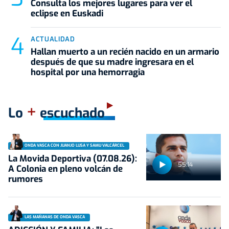
Consulta los mejores lugares para ver el
eclipse en Euskadi
ACTUALIDAD
Hallan muerto a un recién nacido en un armario
después de que su madre ingresara en el
hospital por una hemorragia
+
Lo
escuchado
ONDA VASCA CON JUANJO LUSA Y SAMU VALCÁRCEL
La Movida Deportiva (07.08.26):
55:14
A Colonia en pleno volcán de
rumores
LAS MAÑANAS DE ONDA VASCA