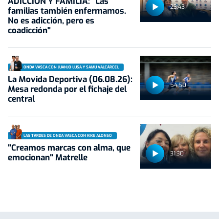
ADICCIÓN Y FAMILIA: "Las
23:43
familias también enfermamos.
No es adicción, pero es
coadicción"
ONDA VASCA CON JUANJO LUSA Y SAMU VALCÁRCEL
La Movida Deportiva (06.08.26):
54:50
Mesa redonda por el fichaje del
central
LAS TARDES DE ONDA VASCA CON KIKE ALONSO
"Creamos marcas con alma, que
31:30
emocionan" Matrelle