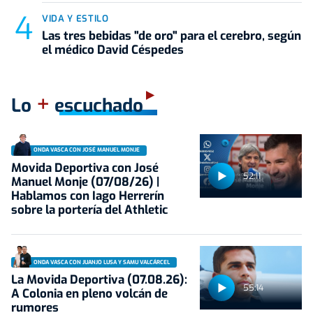
VIDA Y ESTILO
Las tres bebidas "de oro" para el cerebro, según
el médico David Céspedes
+
Lo
escuchado
ONDA VASCA CON JOSÉ MANUEL MONJE
Movida Deportiva con José
52:11
Manuel Monje (07/08/26) |
Hablamos con Iago Herrerín
sobre la portería del Athletic
ONDA VASCA CON JUANJO LUSA Y SAMU VALCÁRCEL
La Movida Deportiva (07.08.26):
55:14
A Colonia en pleno volcán de
rumores