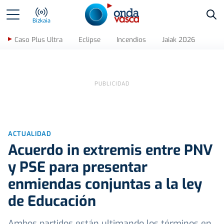
Bus
Bizkaia
Caso Plus Ultra
Eclipse
Incendios
Jaiak 2026
ACTUALIDAD
Acuerdo in extremis entre PNV
y PSE para presentar
enmiendas conjuntas a la ley
de Educación
Ambos partidos están ultimando los términos en