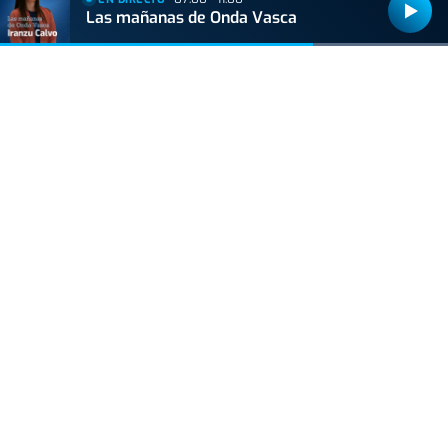
BIZKAIA
Las mañanas de Onda Vasca
Sorpresa en Bakio: un pequeño tiburón obliga a
cerrar la playa durante una hora
ACTUALIDAD
Hallan muerto a un recién nacido en un armario
después de que su madre ingresara en el
hospital por una hemorragia
GIPUZKOA
Hondarribia hará un parón en las obras de
Pasaia Kalea, y el PNV denuncia "la
incoherencia del Gobierno municipal"
VIDA Y ESTILO
Asesinan al influencer César Gastélum
mientras grababa un vídeo: un directo captó
los segundos previos al ataque