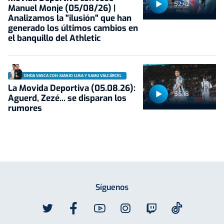
52:42
Manuel Monje (05/08/26) |
Analizamos la "ilusión" que han
generado los últimos cambios en
el banquillo del Athletic
ONDA VASCA CON JUANJO LUSA Y SAMU VALCÁRCEL
La Movida Deportiva (05.08.26):
55:18
Aguerd, Zezé... se disparan los
rumores
Síguenos