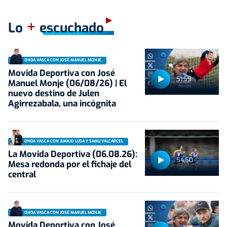
+
Lo
escuchado
ONDA VASCA CON JOSÉ MANUEL MONJE
Movida Deportiva con José
51:59
Manuel Monje (06/08/26) | El
nuevo destino de Julen
Agirrezabala, una incógnita
ONDA VASCA CON JUANJO LUSA Y SAMU VALCÁRCEL
La Movida Deportiva (06.08.26):
54:50
Mesa redonda por el fichaje del
central
ONDA VASCA CON JOSÉ MANUEL MONJE
Movida Deportiva con José