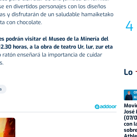
se en divertidos personajes con los diseños
ras y disfrutarán de un saludable hamaiketako
ta con chocolate.
es podrán visitar el Museo de la Minería del
2.30 horas, a la obra de teatro Ur, lur, zur eta
 ratón enseñará la importancia de cuidar
s.
Lo
a
O
M
Movid
José
(07/
con I
sobre
Athle