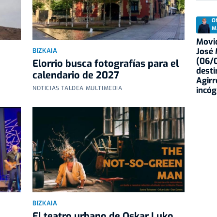
O
M
Movid
José
BIZKAIA
(06/0
Elorrio busca fotografías para el
desti
calendario de 2027
Agirr
NOTICIAS TALDEA MULTIMEDIA
incóg
BIZKAIA
El teatro urbano de Oskar Luko