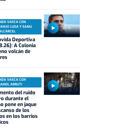
NDA VASCA CON
UANJO LUSA Y SAMU
55:14
ALCÁRCEL
vida Deportiva
8.26): A Colonia
eno volcán de
res
NDA VASCA CON
MANOL ARRUTI
22:36
mento del ruido
vo durante el
o pone en jaque
scanso de los
os en los barrios
icos