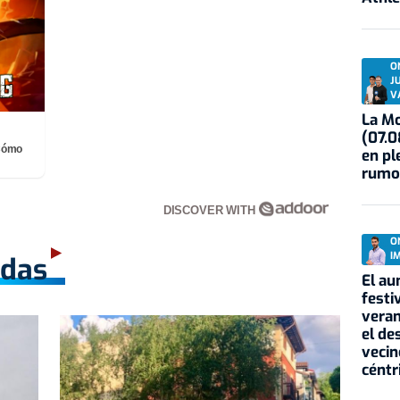
O
J
V
La Mo
(07.0
¡Cómo
en pl
rumo
DISCOVER WITH
O
I
adas
El au
festi
veran
el de
vecin
céntr