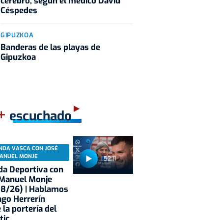
cerebro, según el médico David
Céspedes
GIPUZKOA
Banderas de las playas de
Gipuzkoa
+
escuchado
NDA VASCA CON JOSÉ
ANUEL MONJE
52:11
a Deportiva con
 Manuel Monje
08/26) | Hablamos
ago Herrerín
 la portería del
tic