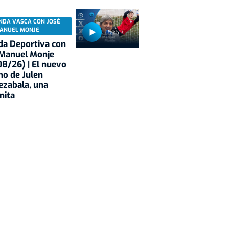
NDA VASCA CON JOSÉ
ANUEL MONJE
51:59
a Deportiva con
 Manuel Monje
8/26) | El nuevo
no de Julen
ezabala, una
nita