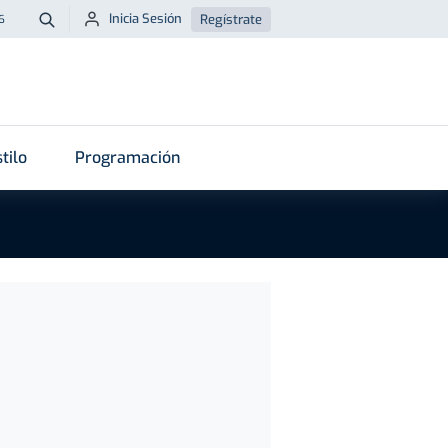
Inicia Sesión
Regístrate
6
Buscar
tilo
Programación