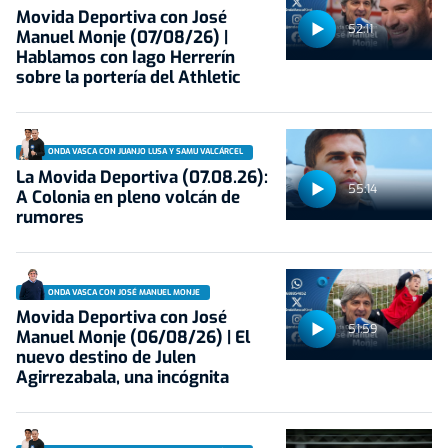
Movida Deportiva con José
52:11
Manuel Monje (07/08/26) |
Hablamos con Iago Herrerín
sobre la portería del Athletic
ONDA VASCA CON JUANJO LUSA Y SAMU VALCÁRCEL
La Movida Deportiva (07.08.26):
55:14
A Colonia en pleno volcán de
rumores
ONDA VASCA CON JOSÉ MANUEL MONJE
Movida Deportiva con José
51:59
Manuel Monje (06/08/26) | El
nuevo destino de Julen
Agirrezabala, una incógnita