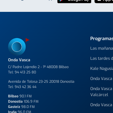
Programa
Las mañana
Las tardes 
Onda Vasca
C/ Padre Lojendio 2 - 1º 48008 Bilbao
Kale Nagusi
Tel:
94 413 25 80
Onda Vasca 
Avenida de Tolosa 23-25 20018 Donostia
Tel:
943 42 36 44
Onda Vasca 
Valcárcel
Bilbao
90.1 FM
Donostia
106.9 FM
Onda Vasca 
Gasteiz
98.0 FM
Iruña
96.0 FM