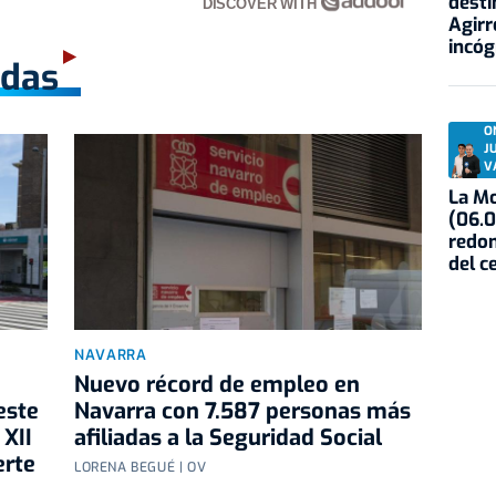
desti
DISCOVER WITH
Agirr
incóg
adas
O
J
V
La Mo
(06.0
redon
del c
NAVARRA
Nuevo récord de empleo en
este
Navarra con 7.587 personas más
 XII
afiliadas a la Seguridad Social
erte
LORENA BEGUÉ | OV