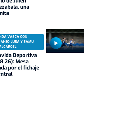
no de Julen
ezabala, una
nita
NDA VASCA CON
UANJO LUSA Y SAMU
54:50
ALCÁRCEL
vida Deportiva
8.26): Mesa
da por el fichaje
entral