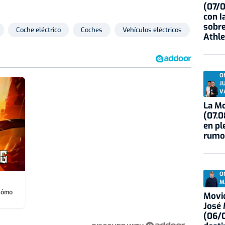
(07/
con I
sobre
Coche eléctrico
Coches
Vehículos eléctricos
VW Nav
Athle
O
J
V
La Mo
(07.0
en pl
rumo
O
M
¡Cómo
Movid
José
(06/0