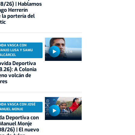
08/26) | Hablamos
ago Herrerín
 la portería del
arra
Landaben
VW
Factoría de Landaben
Vehícul
tic
NDA VASCA CON
UANJO LUSA Y SAMU
55:14
ALCÁRCEL
vida Deportiva
8.26): A Colonia
eno volcán de
res
NDA VASCA CON JOSÉ
ANUEL MONJE
51:59
a Deportiva con
 Manuel Monje
8/26) | El nuevo