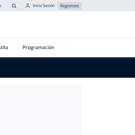
Inicia Sesión
Regístrate
6
Buscar
tilo
Programación