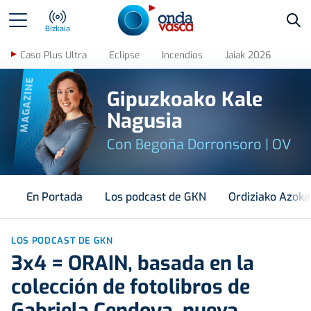
Bus
Bizkaia
Caso Plus Ultra
Eclipse
Incendios
Jaiak 2026
MAGAZINE
Gipuzkoako Kale
Nagusia
Con Begoña Dorronsoro | OV
En Portada
Los podcast de GKN
Ordiziako Azoka
LOS PODCAST DE GKN
3x4 = ORAIN, basada en la
colección de fotolibros de
Gabriela Cendoya, nueva