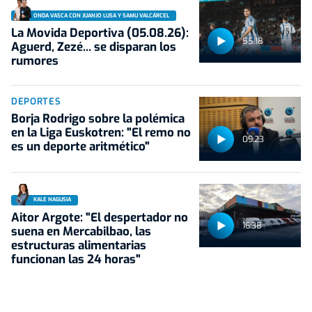
ONDA VASCA CON JUANJO LUSA Y SAMU VALCÁRCEL
La Movida Deportiva (05.08.26):
55:18
Aguerd, Zezé... se disparan los
rumores
DEPORTES
Borja Rodrigo sobre la polémica
en la Liga Euskotren: "El remo no
09:23
es un deporte aritmético"
KALE NAGUSIA
Aitor Argote: "El despertador no
16:38
suena en Mercabilbao, las
estructuras alimentarias
funcionan las 24 horas"