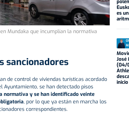
polém
Eusko
es un
aritm
s en Mundaka que incumplían la normativa
O
M
Movid
José
s sancionadores
(04/0
Athle
desca
lan de control de viviendas turísticas acordado
inicio
el Ayuntamiento, se han detectado pisos
a normativa y se han identificado veinte
obligatoria
, por lo que ya están en marcha los
cionadores correspondientes.