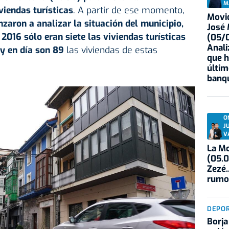
M
viendas turísticas
. A partir de ese momento,
Movid
aron a analizar la situación del municipio,
José
 2016 sólo eran siete las viviendas turísticas
(05/0
Anali
y en día son 89
las viviendas de estas
que h
últim
banqu
O
J
V
La Mo
(05.0
Zezé.
rumo
DEPO
Borja