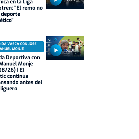
ica en la Liga
tren: "El remo no
 deporte
ético"
NDA VASCA CON JOSÉ
ANUEL MONJE
52:38
a Deportiva con
 Manuel Monje
8/26) | El
tic continúa
nsando antes del
 liguero