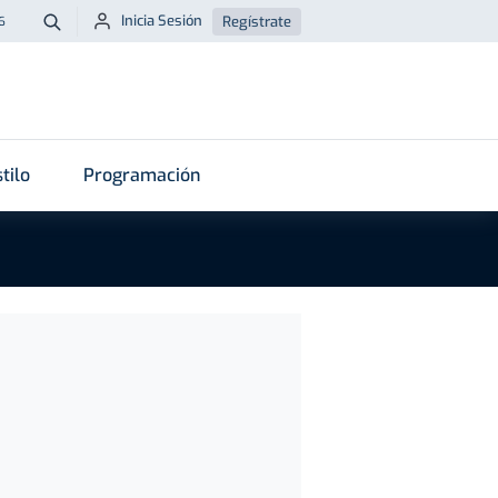
Inicia Sesión
Regístrate
6
Buscar
tilo
Programación