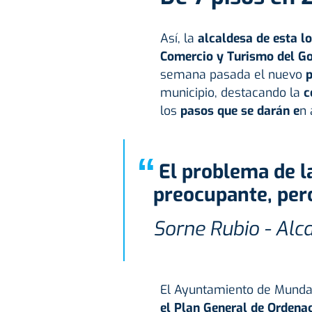
Así, la
alcaldesa de esta lo
Comercio y Turismo del Go
semana pasada el nuevo
p
municipio, destacando la
c
los
pasos que se darán e
n 
“
El problema de las viviendas turísticas es
preocupante, per
Sorne Rubio - Al
El Ayuntamiento de Mund
el Plan General de Ordena