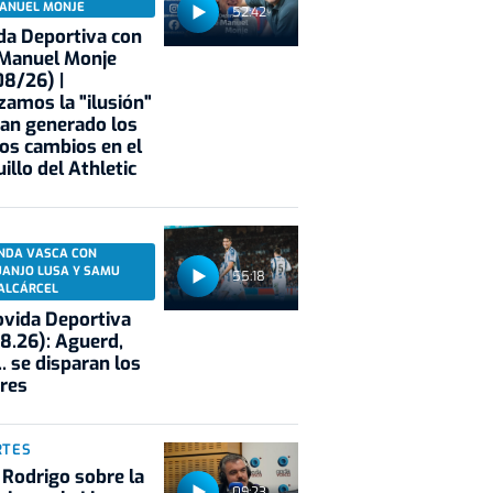
ANUEL MONJE
52:42
a Deportiva con
 Manuel Monje
8/26) |
zamos la "ilusión"
an generado los
os cambios en el
illo del Athletic
NDA VASCA CON
UANJO LUSA Y SAMU
55:18
ALCÁRCEL
vida Deportiva
8.26): Aguerd,
.. se disparan los
res
RTES
 Rodrigo sobre la
09:23