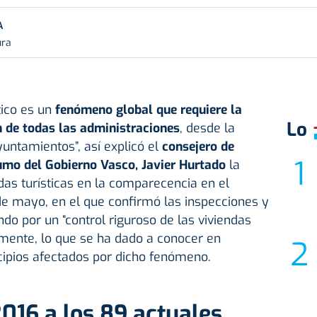
A
ura
tico es un
fenómeno global que requiere la
Lo
n de todas las administraciones
, desde la
untamientos”, así explicó el
consejero de
sumo del
Gobierno Vasco
, Javier Hurtado
la
das turísticas en la comparecencia en el
e mayo, en el que confirmó las inspecciones y
do por un “control riguroso de las viviendas
samente, lo que se ha dado a conocer en
ipios afectados por dicho fenómeno.
2016 a los 89 actuales