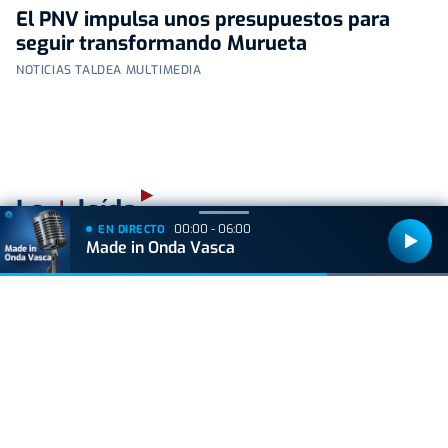
El PNV impulsa unos presupuestos para
seguir transformando Murueta
NOTICIAS TALDEA MULTIMEDIA
+
Lo
leído
00:00 - 06:00
EN DIRECTO
Made in Onda Vasca
ACTUALIDAD
Hallan muerto a un recién nacido en un armario
después de que su madre ingresara en el
hospital por una hemorragia
VIDA Y ESTILO
Prohibido el plátano para personas que toman
estos medicamentos