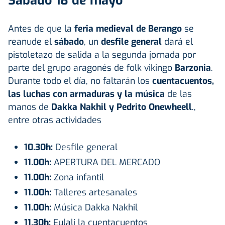
Sábado 18 de mayo
Antes de que la
feria medieval de Berango
se
reanude el
sábado
, un
desfile general
dará el
pistoletazo de salida a la segunda jornada por
parte del grupo aragonés de folk vikingo
Barzonia
.
Durante todo el día, no faltarán los
cuentacuentos,
las luchas con armaduras y la música
de las
manos de
Dakka Nakhil y Pedrito Onewheell
.,
entre otras actividades
10.30h:
Desfile general
11.00h:
APERTURA DEL MERCADO
11.00h:
Zona infantil
11.00h:
Talleres artesanales
11.00h:
Música Dakka Nakhil
11.30h:
Eulali la cuentacuentos