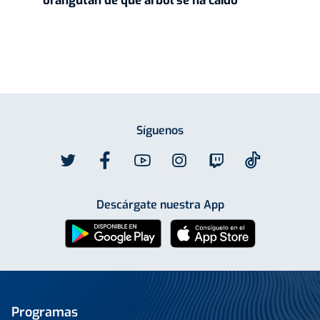
orangután de que árbol se ha caído"
Síguenos
Descárgate nuestra App
Programas