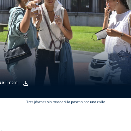
AR
02:10
Tres jóvenes sin mascarilla pasean por una calle