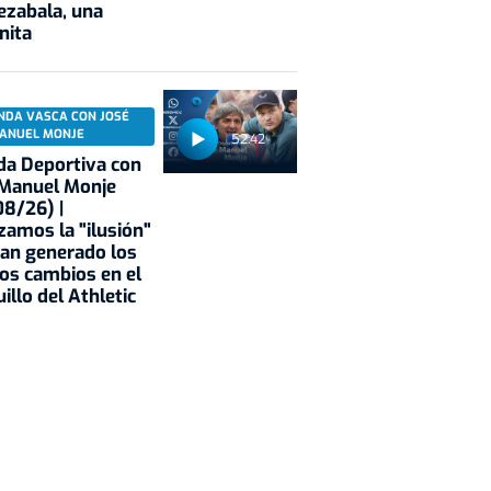
ezabala, una
nita
NDA VASCA CON JOSÉ
ANUEL MONJE
52:42
a Deportiva con
 Manuel Monje
8/26) |
zamos la "ilusión"
an generado los
os cambios en el
illo del Athletic