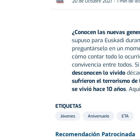
20 de Octubre 2021
1 min de le
¿Conocen las nuevas gener
supuso para Euskadi duran
preguntárselo en un momen
cómo contar todo lo ocurri
convivencia entre todos. S
desconocen lo vivido
décad
sufrieron el terrorismo de
se vivió hace 10 años
. Aqu
ETIQUETAS
Jóvenes
Aniversario
ETA