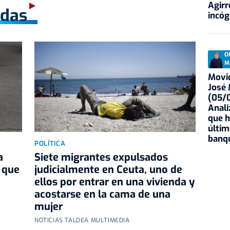
Agirr
adas
incóg
O
M
Movid
José
(05/0
Anali
que h
últim
banqu
POLÍTICA
a
Siete migrantes expulsados
n que
judicialmente en Ceuta, uno de
ellos por entrar en una vivienda y
acostarse en la cama de una
mujer
NOTICIAS TALDEA MULTIMEDIA