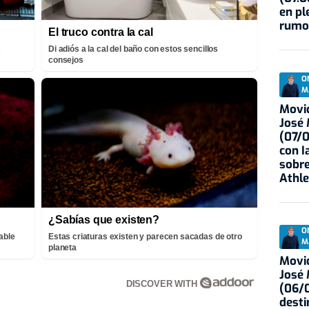
en pl
rumo
El truco contra la cal
s
Di adiós a la cal del baño con estos sencillos
consejos
O
M
Movid
José
(07/
con I
sobre
Athle
¿Sabías que existen?
O
able
Estas criaturas existen y parecen sacadas de otro
M
planeta
Movid
José
DISCOVER WITH
(06/0
desti