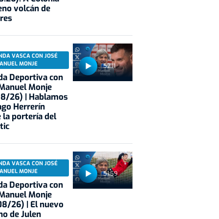
eno volcán de
res
NDA VASCA CON JOSÉ
ANUEL MONJE
52:11
a Deportiva con
 Manuel Monje
08/26) | Hablamos
ago Herrerín
 la portería del
tic
NDA VASCA CON JOSÉ
ANUEL MONJE
51:59
a Deportiva con
 Manuel Monje
8/26) | El nuevo
no de Julen