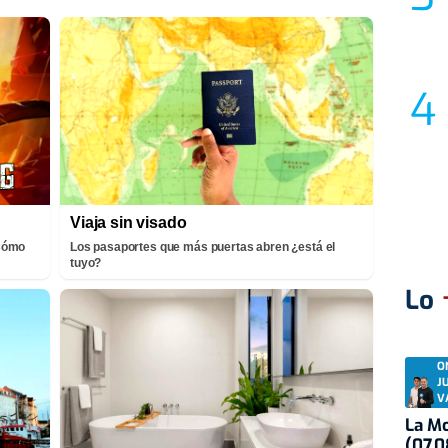
Viaja sin visado
¡Cómo
Los pasaportes que más puertas abren ¿está el
tuyo?
Lo
O
J
V
La Mo
(07.0