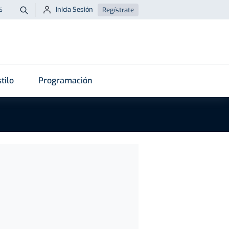
Inicia Sesión
Regístrate
6
Buscar
tilo
Programación