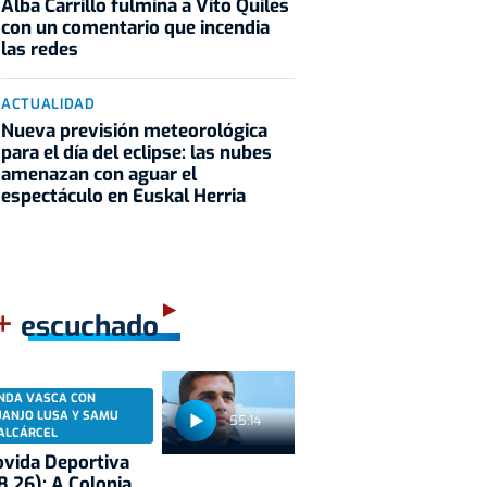
Alba Carrillo fulmina a Vito Quiles
con un comentario que incendia
las redes
ACTUALIDAD
Nueva previsión meteorológica
para el día del eclipse: las nubes
amenazan con aguar el
espectáculo en Euskal Herria
+
escuchado
NDA VASCA CON
UANJO LUSA Y SAMU
55:14
ALCÁRCEL
vida Deportiva
8.26): A Colonia