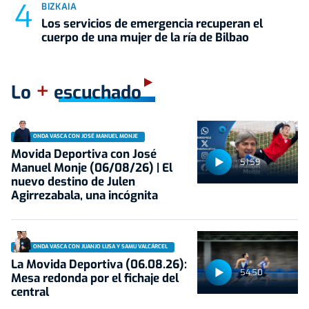
BIZKAIA
Los servicios de emergencia recuperan el
cuerpo de una mujer de la ría de Bilbao
+
Lo
escuchado
ONDA VASCA CON JOSÉ MANUEL MONJE
Movida Deportiva con José
51:59
Manuel Monje (06/08/26) | El
nuevo destino de Julen
Agirrezabala, una incógnita
ONDA VASCA CON JUANJO LUSA Y SAMU VALCÁRCEL
La Movida Deportiva (06.08.26):
54:50
Mesa redonda por el fichaje del
central