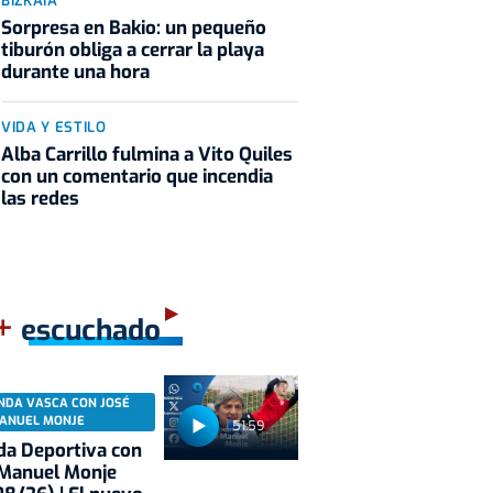
BIZKAIA
Sorpresa en Bakio: un pequeño
tiburón obliga a cerrar la playa
durante una hora
VIDA Y ESTILO
Alba Carrillo fulmina a Vito Quiles
con un comentario que incendia
las redes
+
escuchado
NDA VASCA CON JOSÉ
ANUEL MONJE
51:59
a Deportiva con
 Manuel Monje