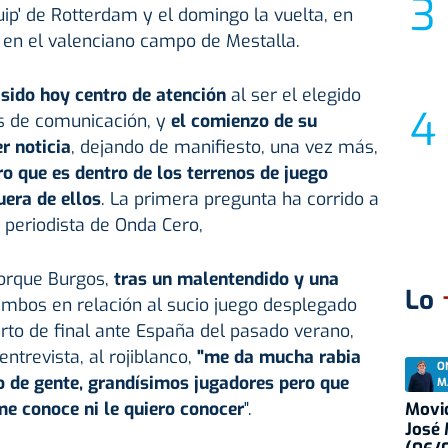
ip' de Rotterdam y el domingo la vuelta, en
, en el valenciano campo de Mestalla.
 sido hoy centro de atención
al ser el elegido
s de comunicación, y
el comienzo de su
r noticia
, dejando de manifiesto, una vez más,
ro que es dentro de los terrenos de juego
uera de ellos
. La primera pregunta ha corrido a
, periodista de Onda Cero,
porque Burgos,
tras un malentendido y una
Lo
mbos en relación al sucio juego desplegado
rto de final ante España del pasado verano,
ntrevista, al rojiblanco,
"me da mucha rabia
O
o de gente, grandísimos jugadores pero que
M
e conoce ni le quiero conocer
".
Movid
José