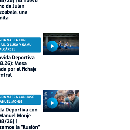
8/26) | El nuevo
no de Julen
ezabala, una
nita
NDA VASCA CON
UANJO LUSA Y SAMU
54:50
ALCÁRCEL
vida Deportiva
8.26): Mesa
da por el fichaje
entral
NDA VASCA CON JOSÉ
ANUEL MONJE
52:42
a Deportiva con
 Manuel Monje
8/26) |
zamos la "ilusión"