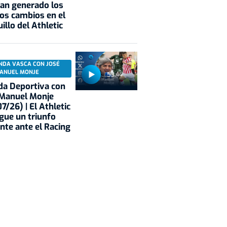
an generado los
os cambios en el
illo del Athletic
NDA VASCA CON JOSÉ
ANUEL MONJE
53:44
a Deportiva con
 Manuel Monje
7/26) | El Athletic
gue un triunfo
nte ante el Racing