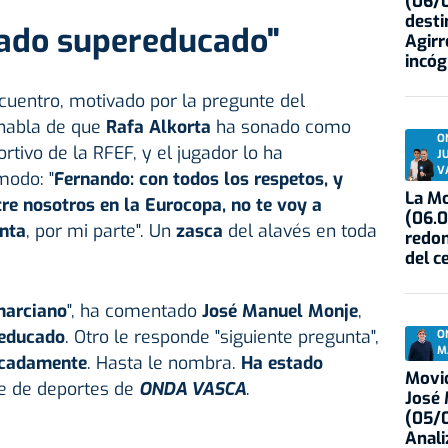
(06/0
desti
tado supereducado"
Agirr
incóg
ncuentro, motivado por la pregunte del
 habla de que
Rafa Alkorta
ha sonado como
O
rtivo de la RFEF, y el jugador lo ha
J
V
modo: "
Fernando: con todos los respetos, y
La Mo
re nosotros en la Eurocopa, no te voy a
(06.0
nta
, por mi parte". Un
zasca
del alavés en toda
redon
del c
marciano
", ha comentado
José Manuel Monje
,
reducado
. Otro le responde "siguiente pregunta",
O
M
ucadamente
. Hasta le nombra.
Ha estado
Movid
efe de deportes de
ONDA VASCA
.
José
(05/0
Anali