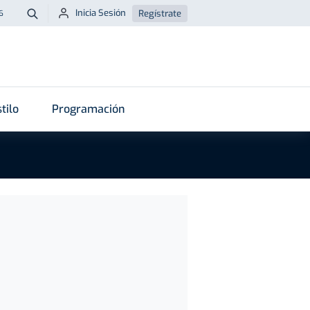
Inicia Sesión
Regístrate
6
Buscar
tilo
Programación