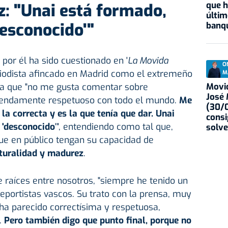
que h
: "Unai está formado,
últim
esconocido'"
banqu
 por él ha sido cuestionado en '
La Movida
O
riodista afincado en Madrid como el extremeño
M
Movid
ina que "no me gusta comentar sobre
José
mendamente respetuoso con todo el mundo.
Me
(30/0
la correcta y es la que tenía que dar. Unai
consi
 'desconocido
'", entendiendo como tal que,
solve
e en público tengan su capacidad de
turalidad y madurez
.
e raíces entre nosotros, "siempre he tenido un
eportistas vascos. Su trato con la prensa, muy
ha parecido correctísima y respetuosa,
.
Pero también digo que punto final, porque no