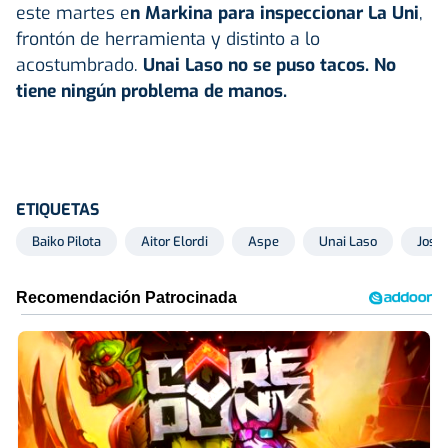
este martes e
n
Markina
para inspeccionar La Uni
,
frontón de herramienta y distinto a lo
acostumbrado.
Unai Laso no se puso tacos. No
tiene ningún problema de manos.
ETIQUETAS
Baiko Pilota
Aitor Elordi
Aspe
Unai Laso
José 