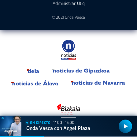
Administrar Utiq
© 2021 Onda Vasca
14:00 - 15:00
EN DIRECTO
Bizkaiko Foru Aldundiak finantzatu du proiektu hau, 2021eko Suspertze
Onda Vasca con Angel Plaza
Adimentsua Programaren barruan.
Este proyecto ha sido financiado por la Diputación Foral de Bizkaia