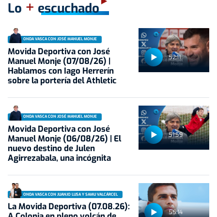
+
Lo
escuchado
ONDA VASCA CON JOSÉ MANUEL MONJE
Movida Deportiva con José
52:11
Manuel Monje (07/08/26) |
Hablamos con Iago Herrerín
sobre la portería del Athletic
ONDA VASCA CON JOSÉ MANUEL MONJE
Movida Deportiva con José
51:59
Manuel Monje (06/08/26) | El
nuevo destino de Julen
Agirrezabala, una incógnita
ONDA VASCA CON JUANJO LUSA Y SAMU VALCÁRCEL
La Movida Deportiva (07.08.26):
55:14
A Colonia en pleno volcán de