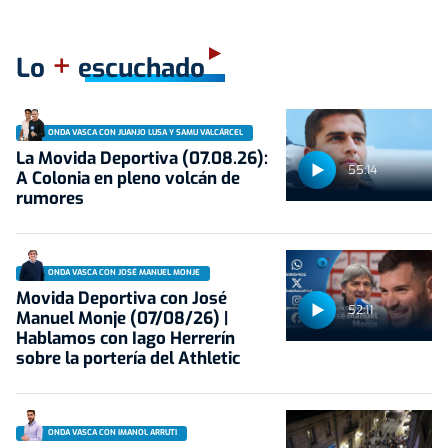
+
Lo
escuchado
ONDA VASCA CON JUANJO LUSA Y SAMU VALCÁRCEL
La Movida Deportiva (07.08.26):
55:14
A Colonia en pleno volcán de
rumores
ONDA VASCA CON JOSÉ MANUEL MONJE
Movida Deportiva con José
52:11
Manuel Monje (07/08/26) |
Hablamos con Iago Herrerín
sobre la portería del Athletic
ONDA VASCA CON IMANOL ARRUTI