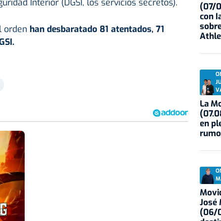
uridad Interior (DGSI, los servicios secretos).
(07/
con I
sobre
l orden
han desbaratado 81 atentados, 71
Athle
GSI.
O
J
V
La Mo
(07.0
en pl
rumo
O
M
Movid
José
(06/0