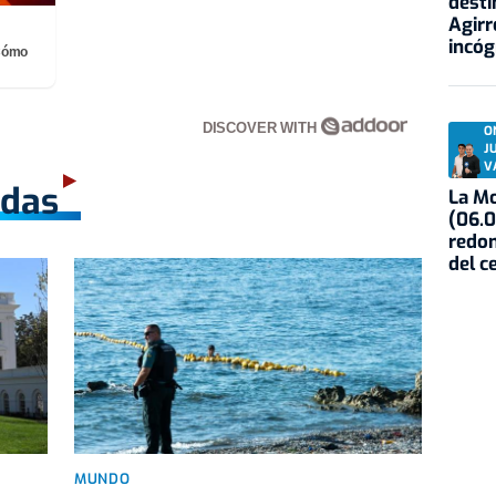
desti
Agirr
incóg
¡Cómo
DISCOVER WITH
O
J
V
adas
La Mo
(06.0
redon
del c
MUNDO