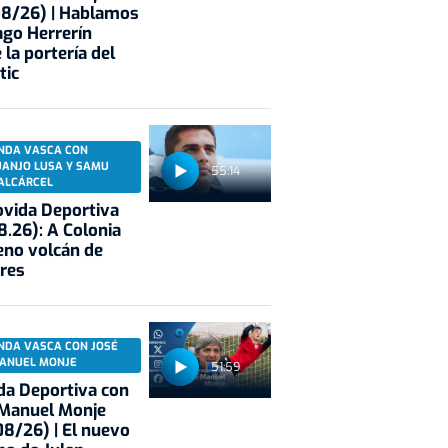
08/26) | Hablamos
ago Herrerín
 la portería del
tic
NDA VASCA CON
UANJO LUSA Y SAMU
55:14
ALCÁRCEL
vida Deportiva
8.26): A Colonia
eno volcán de
res
NDA VASCA CON JOSÉ
ANUEL MONJE
51:59
a Deportiva con
 Manuel Monje
8/26) | El nuevo