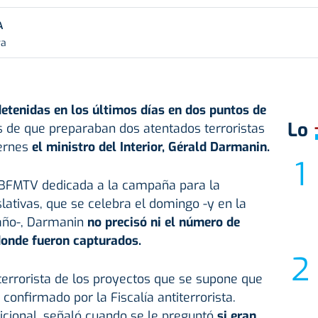
A
ra
etenidas en los últimos días en dos puntos de
Lo
 de que preparaban dos atentados terroristas
iernes
el ministro del Interior, Gérald Darmanin.
l BFMTV dedicada a la campaña para la
lativas, que se celebra el domingo -y en la
año-, Darmanin
no precisó ni el número de
donde fueron capturados.
 terrorista de los proyectos que se supone que
confirmado por la Fiscalía antiterrorista.
cional, señaló cuando se le preguntó
si eran