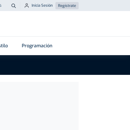
Inicia Sesión
Regístrate
6
Buscar
tilo
Programación