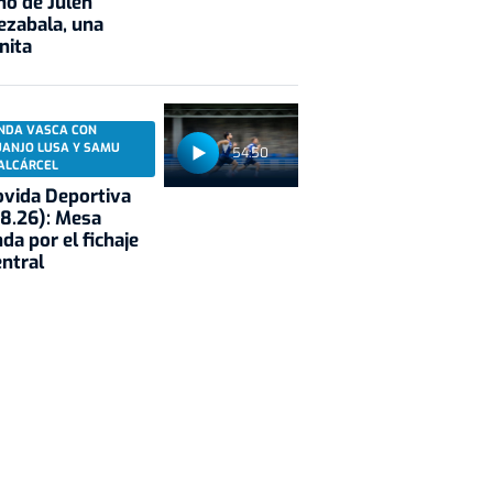
no de Julen
ezabala, una
nita
NDA VASCA CON
UANJO LUSA Y SAMU
54:50
ALCÁRCEL
vida Deportiva
8.26): Mesa
da por el fichaje
entral