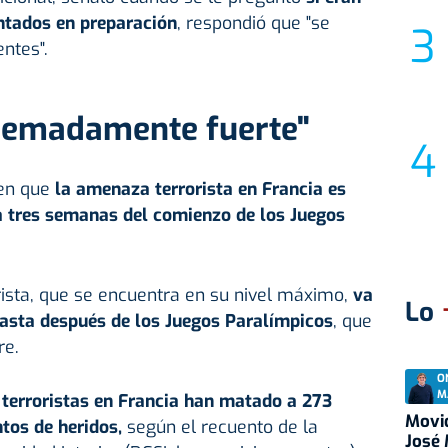
entados en preparación
, respondió que "se
entes".
remadamente fuerte"
 en que
la amenaza terrorista en Francia es
 tres semanas del comienzo de los Juegos
rista, que se encuentra en su nivel máximo,
va
Lo
hasta después de los Juegos Paralímpicos
, que
re.
O
M
terroristas en Francia han matado a 273
Movid
ntos de heridos,
según el recuento de la
José