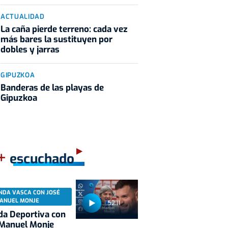
ACTUALIDAD
La caña pierde terreno: cada vez
más bares la sustituyen por
dobles y jarras
GIPUZKOA
Banderas de las playas de
Gipuzkoa
+
escuchado
NDA VASCA CON JOSÉ
ANUEL MONJE
52:11
a Deportiva con
 Manuel Monje