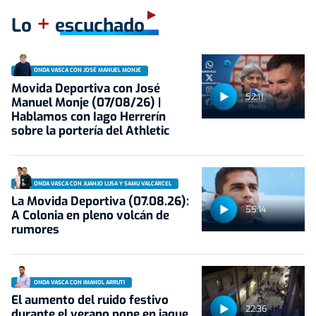
+
Lo
escuchado
ONDA VASCA CON JOSÉ MANUEL MONJE
Movida Deportiva con José
52:11
Manuel Monje (07/08/26) |
Hablamos con Iago Herrerín
sobre la portería del Athletic
ONDA VASCA CON JUANJO LUSA Y SAMU VALCÁRCEL
La Movida Deportiva (07.08.26):
55:14
A Colonia en pleno volcán de
rumores
ONDA VASCA CON IMANOL ARRUTI
El aumento del ruido festivo
22:36
durante el verano pone en jaque