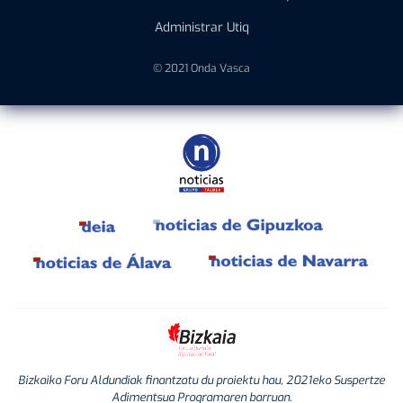
Administrar Utiq
© 2021 Onda Vasca
Bizkaiko Foru Aldundiak finantzatu du proiektu hau, 2021eko Suspertze
Adimentsua Programaren barruan.