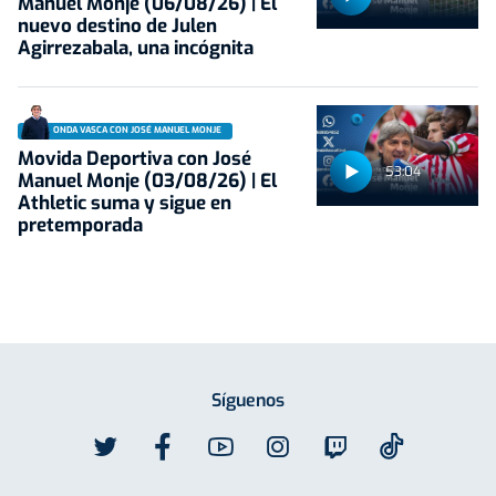
Manuel Monje (06/08/26) | El
nuevo destino de Julen
Agirrezabala, una incógnita
ONDA VASCA CON JOSÉ MANUEL MONJE
Movida Deportiva con José
53:04
Manuel Monje (03/08/26) | El
Athletic suma y sigue en
pretemporada
Síguenos