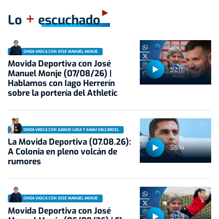
+
Lo
escuchado
ONDA VASCA CON JOSÉ MANUEL MONJE
Movida Deportiva con José
52:11
Manuel Monje (07/08/26) |
Hablamos con Iago Herrerín
sobre la portería del Athletic
ONDA VASCA CON JUANJO LUSA Y SAMU VALCÁRCEL
La Movida Deportiva (07.08.26):
55:14
A Colonia en pleno volcán de
rumores
ONDA VASCA CON JOSÉ MANUEL MONJE
Movida Deportiva con José
51:59