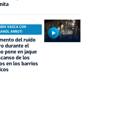
nita
NDA VASCA CON
MANOL ARRUTI
22:36
mento del ruido
vo durante el
o pone en jaque
scanso de los
os en los barrios
icos