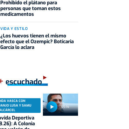
Prohibido el plátano para
personas que toman estos
medicamentos
VIDA Y ESTILO
¿Los huevos tienen el mismo
efecto que el Ozempic? Boticaria
García lo aclara
+
escuchado
NDA VASCA CON
UANJO LUSA Y SAMU
55:14
ALCÁRCEL
vida Deportiva
8.26): A Colonia