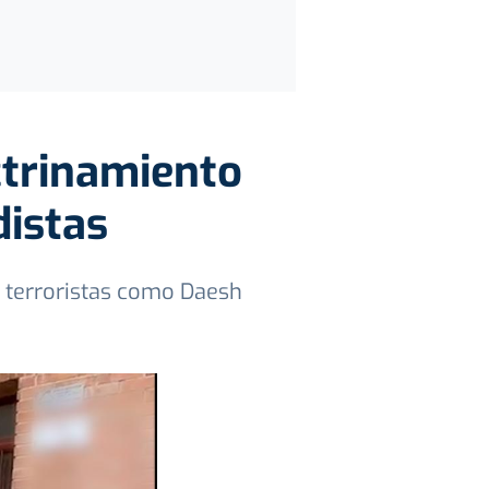
ctrinamiento
distas
s terroristas como Daesh