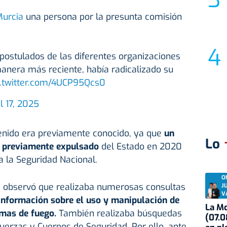
urcia
una persona por la presunta comisión
 postulados de las diferentes organizaciones
anera más reciente, había radicalizado su
c.twitter.com/4UCP95Qcs0
l 17, 2025
tenido era previamente conocido, ya que
un
Lo
do previamente expulsado
del Estado en 2020
a la Seguridad Nacional.
O
se observó que realizaba numerosas consultas
J
V
información sobre el uso y manipulación de
La Mo
rmas de fuego.
También realizaba búsquedas
(07.0
uerzas y Cuerpos de Seguridad. Por ello, ante