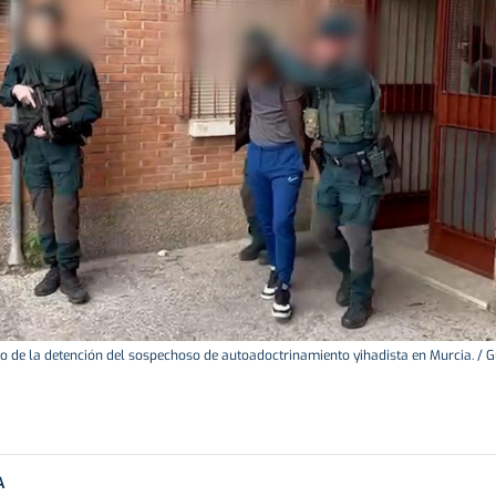
 de la detención del sospechoso de autoadoctrinamiento yihadista en Murcia. / Gu
A