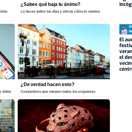
incóg
¿Sabes qué baja tu ánimo?
¡Cómo
Lo haces todos los días y afecta cómo te sientes
O
I
El au
festi
veran
el de
vecin
céntr
¿De verdad hacen esto?
 útiles
Costumbres que rompen todos los esquemas