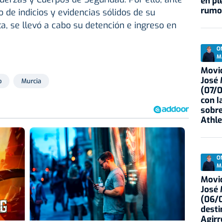
en pl
rumo
o de indicios y evidencias sólidos de su
ta, se llevó a cabo su detención e ingreso en
O
M
Movid
José
o
Murcia
(07/
con I
sobre
Athle
O
M
Movid
José
(06/0
desti
Agirr