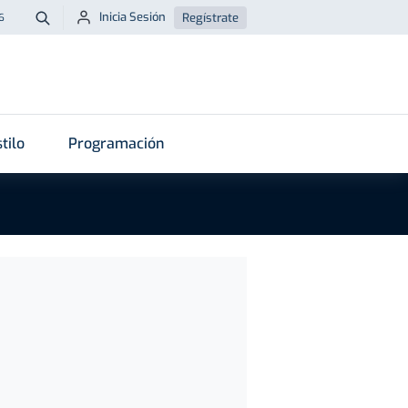
Inicia Sesión
Regístrate
6
Buscar
tilo
Programación