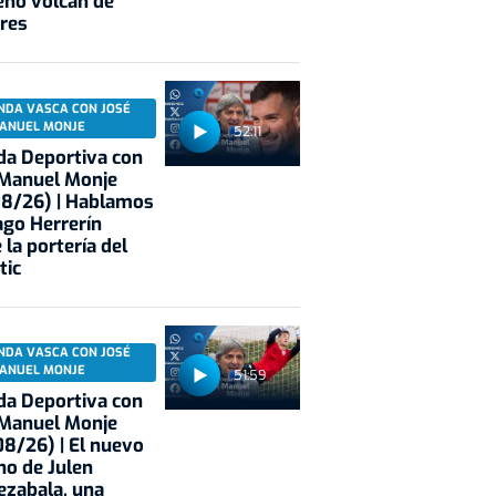
eno volcán de
res
NDA VASCA CON JOSÉ
ANUEL MONJE
52:11
a Deportiva con
 Manuel Monje
08/26) | Hablamos
ago Herrerín
 la portería del
tic
NDA VASCA CON JOSÉ
ANUEL MONJE
51:59
a Deportiva con
 Manuel Monje
8/26) | El nuevo
no de Julen
ezabala, una