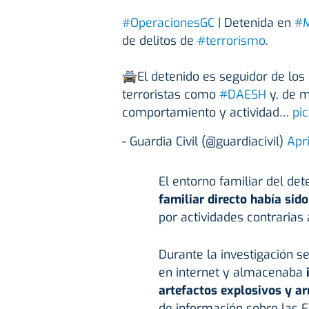
#OperacionesGC
| Detenida en
#M
de delitos de
#terrorismo
.
🚔El detenido es seguidor de los
terroristas como
#DAESH
y, de m
comportamiento y actividad…
pi
- Guardia Civil (@guardiacivil)
Apri
El entorno familiar del de
familiar directo había si
por actividades contrarias 
Durante la investigación 
en internet y almacenaba
artefactos explosivos y a
de información sobre las F