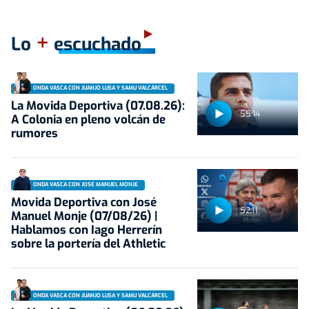
+
Lo
escuchado
ONDA VASCA CON JUANJO LUSA Y SAMU VALCÁRCEL
La Movida Deportiva (07.08.26):
55:14
A Colonia en pleno volcán de
rumores
ONDA VASCA CON JOSÉ MANUEL MONJE
Movida Deportiva con José
52:11
Manuel Monje (07/08/26) |
Hablamos con Iago Herrerín
sobre la portería del Athletic
ONDA VASCA CON JUANJO LUSA Y SAMU VALCÁRCEL