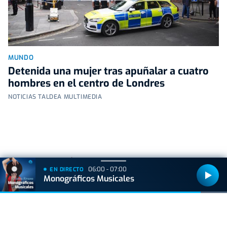
MUNDO
Detenida una mujer tras apuñalar a cuatro
hombres en el centro de Londres
NOTICIAS TALDEA MULTIMEDIA
+
Lo
leído
06:00 - 07:00
EN DIRECTO
Monográficos Musicales
ACTUALIDAD
Hallan muerto a un recién nacido en un armario
después de que su madre ingresara en el
hospital por una hemorragia