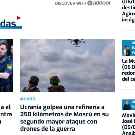
(06/0
DISCOVER WITH
desti
Agirr
incóg
adas
O
J
V
La Mo
(06.0
redon
del c
MUNDO
O
a el
Ucrania golpea una refinería a
M
ontra
250 kilómetros de Moscú en su
Movid
h
segundo mayor ataque con
José
(05/0
drones de la guerra
Anali