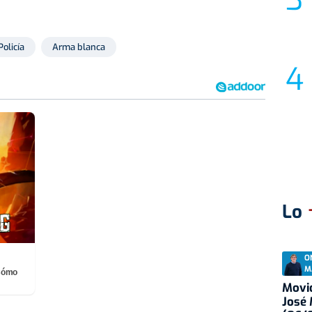
Policía
Arma blanca
Lo
O
M
¡Cómo
Movid
José