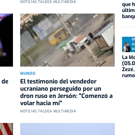
NOTICIAS TALDEA MULTIMEDIA
que h
últim
banqu
O
J
V
La Mo
(05.0
Zezé.
MUNDO
rumo
 de
El testimonio del vendedor
ucraniano perseguido por un
dron ruso en Jersón: "Comenzó a
volar hacia mí"
NOTICIAS TALDEA MULTIMEDIA