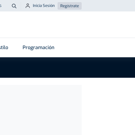
Inicia Sesión
Regístrate
6
Buscar
tilo
Programación