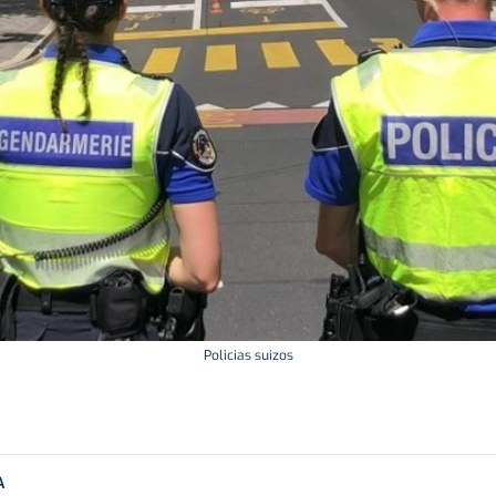
Policias suizos
A