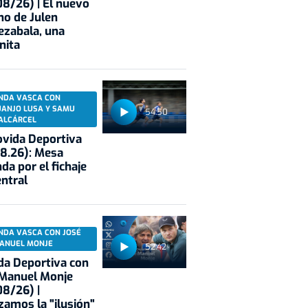
8/26) | El nuevo
no de Julen
ezabala, una
nita
NDA VASCA CON
UANJO LUSA Y SAMU
54:50
ALCÁRCEL
vida Deportiva
8.26): Mesa
da por el fichaje
entral
NDA VASCA CON JOSÉ
ANUEL MONJE
52:42
a Deportiva con
 Manuel Monje
8/26) |
zamos la "ilusión"