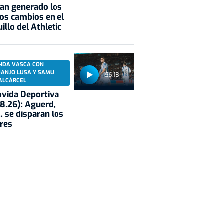
an generado los
os cambios en el
illo del Athletic
NDA VASCA CON
UANJO LUSA Y SAMU
55:18
ALCÁRCEL
vida Deportiva
8.26): Aguerd,
.. se disparan los
res