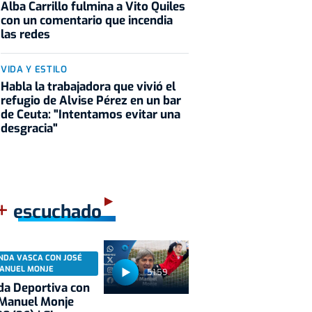
Alba Carrillo fulmina a Vito Quiles
con un comentario que incendia
las redes
VIDA Y ESTILO
Habla la trabajadora que vivió el
refugio de Alvise Pérez en un bar
de Ceuta: "Intentamos evitar una
desgracia"
+
escuchado
NDA VASCA CON JOSÉ
ANUEL MONJE
51:59
a Deportiva con
 Manuel Monje