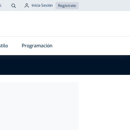
Inicia Sesión
Regístrate
6
Buscar
tilo
Programación