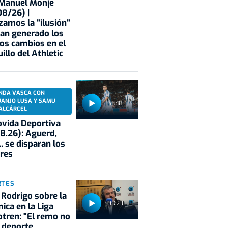
 Manuel Monje
8/26) |
zamos la "ilusión"
an generado los
os cambios en el
illo del Athletic
NDA VASCA CON
UANJO LUSA Y SAMU
55:18
ALCÁRCEL
vida Deportiva
8.26): Aguerd,
.. se disparan los
res
RTES
 Rodrigo sobre la
09:23
ica en la Liga
tren: "El remo no
 deporte