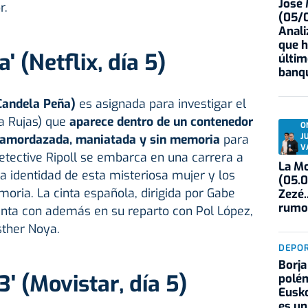
José
r.
(05/0
Anali
que h
' (Netflix, día 5)
últim
banqu
(Candela Peña)
es asignada para investigar el
a Rujas) que
aparece dentro de un contenedor
O
J
, amordazada, maniatada y sin memoria
para
V
detective Ripoll se embarca en una carrera a
La Mo
la identidad de esta misteriosa mujer y los
(05.0
oria. La cinta española, dirigida por Gabe
Zezé.
rumo
uenta con además en su reparto con Pol López,
sther Noya.
DEPO
Borja
' (Movistar, día 5)
polém
Eusko
es un