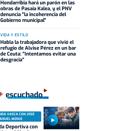
Hondarribia hará un parón en las
obras de Pasaia Kalea, y el PNV
denuncia "la incoherencia del
Gobierno municipal"
VIDA Y ESTILO
Habla la trabajadora que vivió el
refugio de Alvise Pérez en un bar
de Ceuta: "Intentamos evitar una
desgracia"
+
escuchado
NDA VASCA CON JOSÉ
ANUEL MONJE
52:42
a Deportiva con