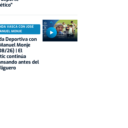
ético"
NDA VASCA CON JOSÉ
ANUEL MONJE
52:38
a Deportiva con
 Manuel Monje
8/26) | El
tic continúa
nsando antes del
 liguero