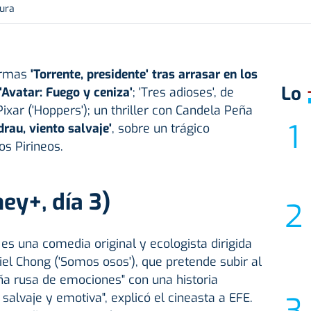
tura
formas
'
Torrente
, presidente' tras arrasar en los
Lo
'Avatar: Fuego y ceniza'
; 'Tres adioses', de
Pixar ('Hoppers'); un thriller con Candela Peña
drau, viento salvaje'
, sobre un trágico
s Pirineos.
ey+, día 3)
es una comedia original y ecologista dirigida
el Chong ('Somos osos'), que pretende subir al
a rusa de emociones" con una historia
, salvaje y emotiva", explicó el cineasta a EFE.