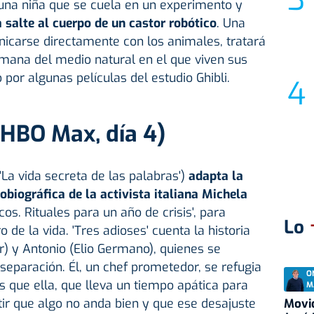
 una niña que se cuela en un experimento y
 salte al cuerpo de un castor robótico
. Una
icarse directamente con los animales, tratará
umana del medio natural en el que viven sus
 por algunas películas del estudio Ghibli.
 (HBO Max, día 4)
'La vida secreta de las palabras')
adapta la
biográfica de la activista italiana Michela
ncos. Rituales para un año de crisis', para
Lo
 de la vida. 'Tres adioses' cuenta la historia
) y Antonio (Elio Germano), quienes se
 separación. Él, un chef prometedor, se refugia
O
s que ella, que lleva un tiempo apática para
M
tir que algo no anda bien y que ese desajuste
Movid