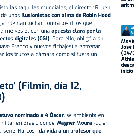
aritm
stó las taquillas mundiales, el director Ruben
a de unos
ilusionistas con alma de Robin Hood
a intentan luchar contra los ricos que
O
ra me ves 3', con una
apuesta clara por la
M
ctos digitales (CGI)
. Para ello, obligó a su
Movid
Dave Franco y nuevos fichajes) a entrenar
José
(04/0
ar los trucos a cámara como si fuera un
Athle
desca
inicio
to' (Filmin, día 12,
3)
e estuvo nominado a 4 Óscar
, se ambienta en
militar en Brasil, donde
Wagner Moura
-quien
a serie 'Narcos'-
da vida a un profesor que