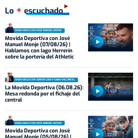
+
Lo
escuchado
ONDA VASCA CON JOSÉ MANUEL MONJE
Movida Deportiva con José
52:11
Manuel Monje (07/08/26) |
Hablamos con Iago Herrerín
sobre la portería del Athletic
ONDA VASCA CON JUANJO LUSA Y SAMU VALCÁRCEL
La Movida Deportiva (06.08.26):
54:50
Mesa redonda por el fichaje del
central
ONDA VASCA CON JOSÉ MANUEL MONJE
Movida Deportiva con José
52:42
Manuel Monje (05/08/26) |