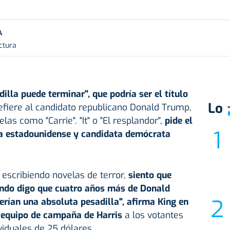
A
ctura
illa puede terminar", que podría ser el título
Lo
efiere al candidato republicano Donald Trump,
las como "Carrie". "It" o "El resplandor",
pide el
ta estadounidense y candidata demócrata
escribiendo novelas de terror,
siento que
ando digo que cuatro años más de Donald
rían una absoluta pesadilla", afirma King en
 equipo de campaña de Harris
a los votantes
viduales de 25 dólares.