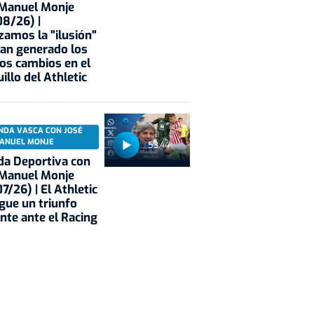
 Manuel Monje
8/26) |
zamos la "ilusión"
an generado los
os cambios en el
illo del Athletic
NDA VASCA CON JOSÉ
ANUEL MONJE
53:44
a Deportiva con
 Manuel Monje
7/26) | El Athletic
gue un triunfo
nte ante el Racing