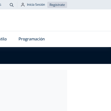
Inicia Sesión
Regístrate
6
Buscar
tilo
Programación