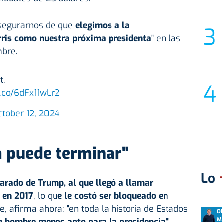
"asegurarnos de que
elegimos a la
ris como nuestra próxima presidenta
" en las
mbre.
t.
t.co/6dFx11wLr2
ctober 12, 2024
a puede terminar"
Lo
clarado de Trump, al que llegó a llamar
" en 2017
, lo qu
e le costó ser bloqueado en
, afirma ahora: "en toda la historia de Estados
O
M
n hombre menos apto para la presidencia".