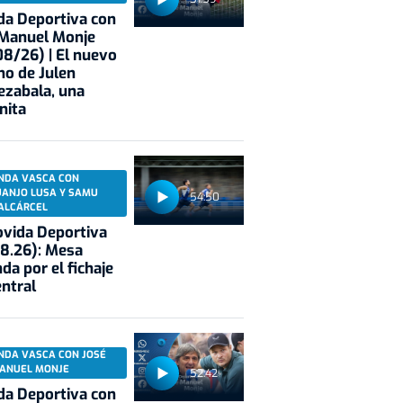
a Deportiva con
 Manuel Monje
8/26) | El nuevo
no de Julen
ezabala, una
nita
NDA VASCA CON
UANJO LUSA Y SAMU
54:50
ALCÁRCEL
vida Deportiva
8.26): Mesa
da por el fichaje
entral
NDA VASCA CON JOSÉ
ANUEL MONJE
52:42
a Deportiva con