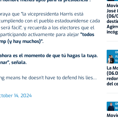
Movid
José
braya que "la vicepresidenta Harris está
(06/0
cumpliendo con el pueblo estadounidense cada
desti
Agirr
 será fácil", y recuerda a los electores que el
incóg
 participando activamente para alejar
"todos
ump (y hay muchos)".
O
 ahora es el momento de que tú hagas la tuya.
J
V
nar", señala.
La Mo
(06.0
ing means he doesn’t have to defend his lies…
redon
del c
ctober 14, 2024
O
M
Movid