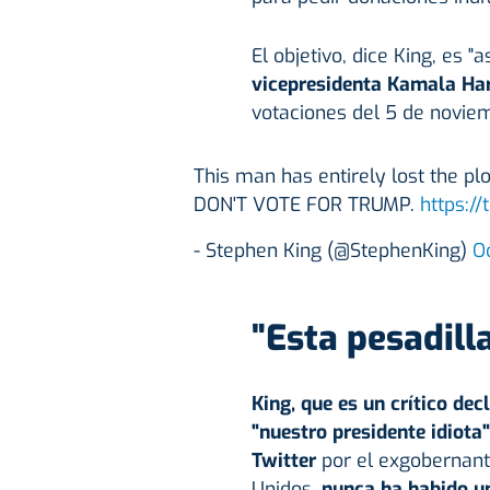
El objetivo, dice King, es 
vicepresidenta Kamala Har
votaciones del 5 de novie
This man has entirely lost the plo
DON'T VOTE FOR TRUMP.
https://
- Stephen King (@StephenKing)
O
"
Esta pesadill
King, que es un crítico de
"nuestro presidente idiota
Twitter
por el exgobernante
Unidos
, nunca ha habido u