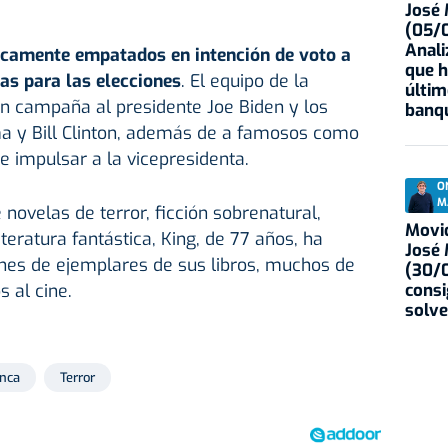
José
(05/0
Anali
icamente empatados en intención de voto a
que h
ías para las elecciones
. El equipo de la
últim
en campaña al presidente Joe Biden y los
banqu
a y Bill Clinton, además de a famosos como
e impulsar a la vicepresidenta.
O
M
novelas de terror, ficción sobrenatural,
Movid
literatura fantástica, King, de 77 años, ha
José
es de ejemplares de sus libros, muchos de
(30/0
consi
s al cine.
solve
anca
Terror