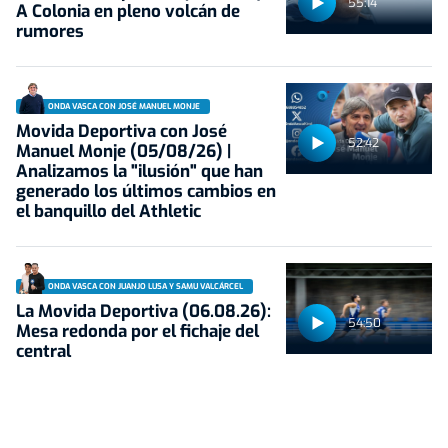
55:14
A Colonia en pleno volcán de
rumores
ONDA VASCA CON JOSÉ MANUEL MONJE
Movida Deportiva con José
52:42
Manuel Monje (05/08/26) |
Analizamos la "ilusión" que han
generado los últimos cambios en
el banquillo del Athletic
ONDA VASCA CON JUANJO LUSA Y SAMU VALCÁRCEL
La Movida Deportiva (06.08.26):
54:50
Mesa redonda por el fichaje del
central