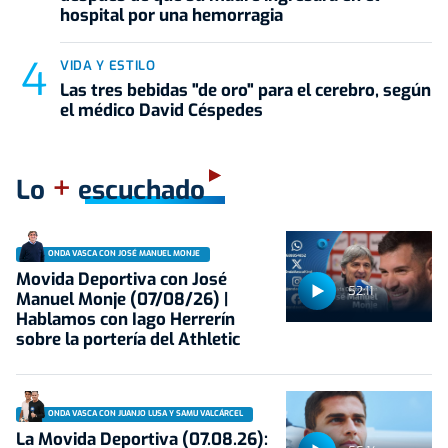
hospital por una hemorragia
VIDA Y ESTILO
Las tres bebidas "de oro" para el cerebro, según
el médico David Céspedes
+
Lo
escuchado
ONDA VASCA CON JOSÉ MANUEL MONJE
Movida Deportiva con José
52:11
Manuel Monje (07/08/26) |
Hablamos con Iago Herrerín
sobre la portería del Athletic
ONDA VASCA CON JUANJO LUSA Y SAMU VALCÁRCEL
La Movida Deportiva (07.08.26):