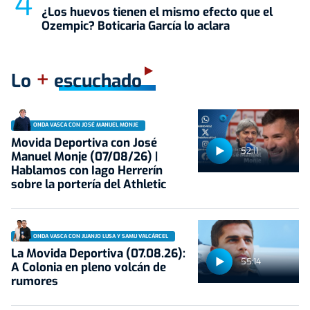
¿Los huevos tienen el mismo efecto que el
Ozempic? Boticaria García lo aclara
+
Lo
escuchado
ONDA VASCA CON JOSÉ MANUEL MONJE
Movida Deportiva con José
52:11
Manuel Monje (07/08/26) |
Hablamos con Iago Herrerín
sobre la portería del Athletic
ONDA VASCA CON JUANJO LUSA Y SAMU VALCÁRCEL
La Movida Deportiva (07.08.26):
55:14
A Colonia en pleno volcán de
rumores