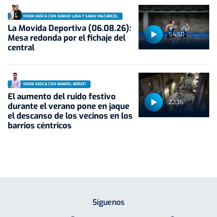
ONDA VASCA CON JUANJO LUSA Y SAMU VALCÁRCEL
La Movida Deportiva (06.08.26):
54:50
Mesa redonda por el fichaje del
central
ONDA VASCA CON IMANOL ARRUTI
El aumento del ruido festivo
22:36
durante el verano pone en jaque
el descanso de los vecinos en los
barrios céntricos
Síguenos