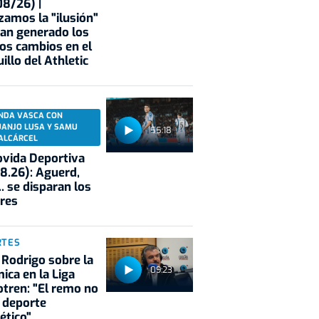
8/26) |
zamos la "ilusión"
an generado los
os cambios en el
illo del Athletic
NDA VASCA CON
UANJO LUSA Y SAMU
55:18
ALCÁRCEL
vida Deportiva
8.26): Aguerd,
.. se disparan los
res
RTES
 Rodrigo sobre la
09:23
ica en la Liga
tren: "El remo no
 deporte
ético"