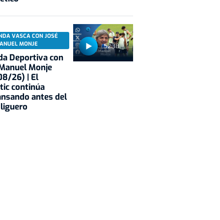
NDA VASCA CON JOSÉ
ANUEL MONJE
52:38
a Deportiva con
 Manuel Monje
8/26) | El
tic continúa
nsando antes del
 liguero