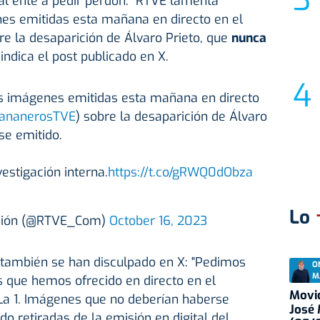
 al ente a pedir perdón. "RTVE lamenta
s emitidas esta mañana en directo en el
e la desaparición de Álvaro Prieto, que
nunca
, indica el post publicado en X.
 imágenes emitidas esta mañana en directo
nanerosTVE
) sobre la desaparición de Álvaro
se emitido.
estigación interna.
https://t.co/gRWQ0dObza
Lo
ación (@RTVE_Com)
October 16, 2023
también se han disculpado en X: "Pedimos
O
M
 que hemos ofrecido en directo en el
Movid
a 1. Imágenes que no deberían haberse
José
o retiradas de la emisión en digital del