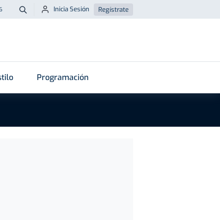
Inicia Sesión
Regístrate
6
Buscar
tilo
Programación