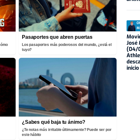
O
M
Movid
Pasaportes que abren puertas
José
¡Cómo
Los pasaportes más poderosos del mundo, ¿está el
(04/0
tuyo?
Athle
desca
inicio
¿Sabes qué baja tu ánimo?
¿Te notas más irritable últimamente? Puede ser por
este hábito