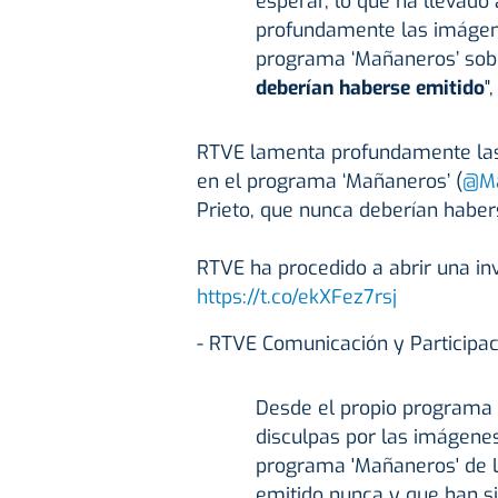
esperar, lo que ha llevado
profundamente las imágene
programa ‘Mañaneros’ sobr
deberían haberse emitido
"
RTVE lamenta profundamente las
en el programa ‘Mañaneros’ (
@Ma
Prieto, que nunca deberían haber
RTVE ha procedido a abrir una inv
https://t.co/ekXFez7rsj
- RTVE Comunicación y Particip
Desde el propio programa 
disculpas por las imágenes
programa 'Mañaneros' de L
emitido nunca y que han sid