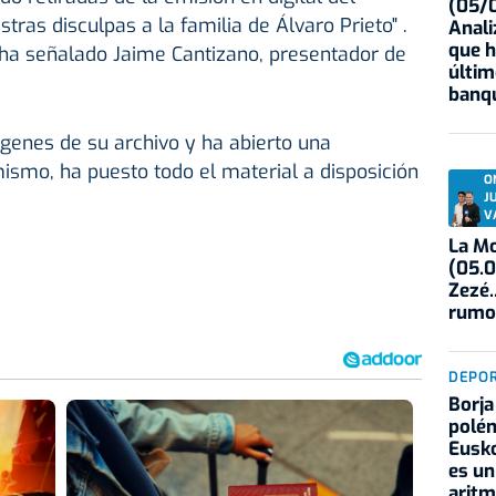
(05/0
ras disculpas a la familia de Álvaro Prieto" .
Anali
que h
 ha señalado Jaime Cantizano, presentador de
últim
banqu
genes de su archivo y ha abierto una
mismo, ha puesto todo el material a disposición
O
J
V
La Mo
(05.0
Zezé.
rumo
DEPO
Borja
polém
Eusko
es un
aritm